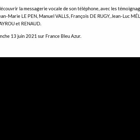
découvrir la messagerie vocale de son téléphone, avec les témoign
Jean-Marie LE PEN, Manuel VALLS, François DE RUGY, Jean-Luc M
BAYROU et RENAUD.
nche 13 juin 2021 sur France Bleu Azur.