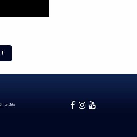
 !
 interdite