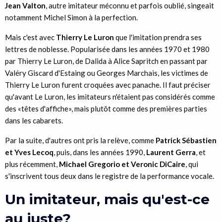
Jean Valton
, autre imitateur méconnu et parfois oublié, singeait
notamment Michel Simon à la perfection.
Mais c'est avec
Thierry Le Luron
que l'imitation prendra ses
lettres de noblesse. Popularisée dans les années 1970 et 1980
par Thierry Le Luron, de Dalida à Alice Sapritch en passant par
Valéry Giscard d'Estaing ou Georges Marchais, les victimes de
Thierry Le Luron furent croquées avec panache. Il faut préciser
qu'avant Le Luron, les imitateurs n'étaient pas considérés comme
des «têtes d'affiche», mais plutôt comme des premières parties
dans les cabarets.
Par la suite, d'autres ont pris la relève, comme
Patrick Sébastien
et Yves Lecoq
, puis, dans les années 1990,
Laurent Gerra
, et
plus récemment,
Michael Gregorio et Veronic DiCaire
, qui
s'inscrivent tous deux dans le registre de la performance vocale.
Un imitateur, mais qu'est-ce
au juste?